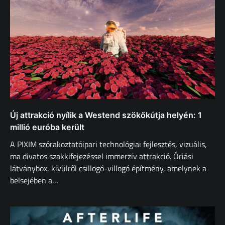
Új attrakció nyílik a Westend szökőkútja helyén: 1
millió euróba került
A PIXIM szórakoztatóipari technológiai fejlesztés, vizuális,
ma divatos szakkifejezéssel immerzív attrakció. Óriási
látványbox, kívülről csillogó-villogó építmény, amelynek a
belsejében a…