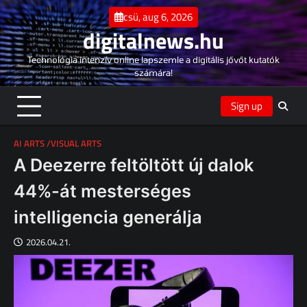
Skip
csü, aug 6, 2026
to
digitalnews.hu
content
Technológia intenzív online lapszemle a digitális jővőt kutatók
számára!
Sign up
AI ARTS /VISUAL ARTS
A Deezerre feltöltött új dalok
44%-át mesterséges
intelligencia generálja
2026.04.21.