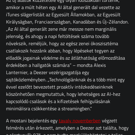
Az új adatok közzététele egy olyan időszakban történik,
amikor a múlt héten egy AI által generált dal vezette az
iTunes slágerlistáit az Egyesült Államokban, az Egyesült
Királyságban, Franciaországban, Kanadában és Új-Zélandon.
„Az AI által generált zene már messze nem marginális
jelenség, és ahogy a napi feltöltések száma tovább
növekszik, reméljük, hogy az egész zenei ökoszisztéma
csatlakozik hozzánk abban, hogy lépéseket tegyen az
előadók jogainak védelme és az átláthatóság előmozdítása
érdekében a hallgatók számára” – mondta Alexis
Lanternier, a Deezer vezérigazgatója egy
sajtóközleményben. „Technológiánknak és a több mint egy
évvel ezelőtt bevezetett proaktív intézkedéseinknek
köszönhetően megmutattuk, hogy lehetséges az AI-hez
kapcsolódó csalások és a kifizetések felhígulásának
minimálisra csökkentése a streamingben.”
A mostani bejelentés egy
tavaly novemberben
végzett
felmérés után érkezett, amelyben a Deezer azt találta, hogy