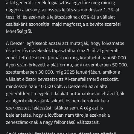
által generált zenék fogyasztása egyelőre még mindig
nagyon alacsony, az összes lejátszás mindössze 1-3%-át
teszi ki, és ezeknek a lejátszásoknak 85%-át a vállalat
csalásként azonosítja, majd megfosztja a bevételszerzési
lehetőségtől.
A Deezer legfrissebb adatai azt mutatják, hogy folyamatos
és jelentős növekedés tapasztalható az AI által generált
zenék feltöltésében. Januárban még körülbelül napi 60 000
ilyen szám érkezett a platformra, ami novemberben 50 000,
szeptemberben 30 000, míg 2025 januárjában, amikor a
vállalat először bevezette az AI-zenefelismerő eszközét,
mindössze napi 10 000 volt. A Deezeren az AI által
generáltként megjelölt dalokat automatikusan eltávolítják
az algoritmikus ajánlásokból, és nem kerülnek be a
szerkesztett lejátszási listákba sem. A cég azt is
bejelentette, hogy a jövőben nem tárolja ezeknek a
zeneszámoknak a nagy felbontású változatait.