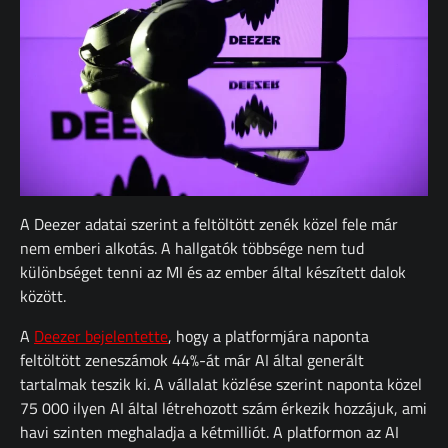
A Deezer adatai szerint a feltöltött zenék közel fele már
nem emberi alkotás. A hallgatók többsége nem tud
különbséget tenni az MI és az ember által készített dalok
között.
A
Deezer bejelentette
, hogy a platformjára naponta
feltöltött zeneszámok 44%-át már AI által generált
tartalmak teszik ki. A vállalat közlése szerint naponta közel
75 000 ilyen AI által létrehozott szám érkezik hozzájuk, ami
havi szinten meghaladja a kétmilliót. A platformon az AI