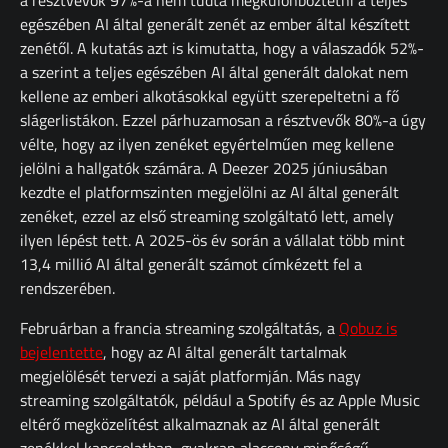
a résztvevők 97%-a nem tudta megkülönböztetni a teljes
egészében AI által generált zenét az ember által készített
zenétől. A kutatás azt is kimutatta, hogy a válaszadók 52%-
a szerint a teljes egészében AI által generált dalokat nem
kellene az emberi alkotásokkal együtt szerepeltetni a fő
slágerlistákon. Ezzel párhuzamosan a résztvevők 80%-a úgy
vélte, hogy az ilyen zenéket egyértelműen meg kellene
jelölni a hallgatók számára. A Deezer 2025 júniusában
kezdte el platformszinten megjelölni az AI által generált
zenéket, ezzel az első streaming szolgáltató lett, amely
ilyen lépést tett. A 2025-ös év során a vállalat több mint
13,4 millió AI által generált számot címkézett fel a
rendszerében.
Februárban a francia streaming szolgáltatás, a
Qobuz is
bejelentette
, hogy az AI által generált tartalmak
megjelölését tervezi a saját platformján. Más nagy
streaming szolgáltatók, például a Spotify és az Apple Music
eltérő megközelítést alkalmaznak az AI által generált