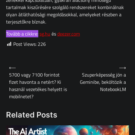
zenékkel kapcsolatban, gyakran alacsony minőségű
tartalmak kiszűrésére szolgáló rendszereket kombinálnak
olyan átláthatósági megoldásokkal, amelyeket részben a
terjesztőkre bíznak.
Tovább a cikkre:
sg.hu
és
deezer.com
Post Views:
226
Bejegyzés
⟵
⟶
navigáció
5700 vagy 7100 forintot
Szuperképesség jön a
fizet havonta a netért? Ki
Geminibe, beköltözik a
használ vezetékes helyett is
NotebookLM
mobilnetet?
Related Posts