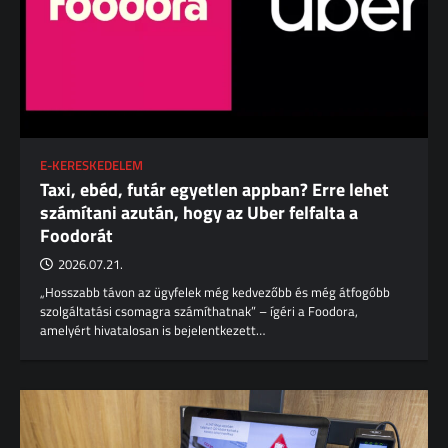
E-KERESKEDELEM
Taxi, ebéd, futár egyetlen appban? Erre lehet
számítani azután, hogy az Uber felfalta a
Foodorát
2026.07.21.
„Hosszabb távon az ügyfelek még kedvezőbb és még átfogóbb
szolgáltatási csomagra számíthatnak” – ígéri a Foodora,
amelyért hivatalosan is bejelentkezett…