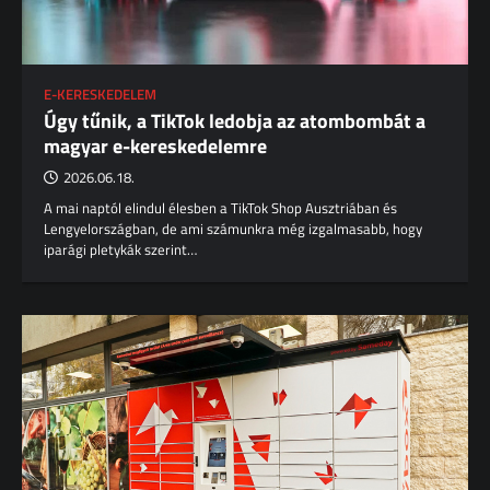
E-KERESKEDELEM
Úgy tűnik, a TikTok ledobja az atombombát a
magyar e-kereskedelemre
2026.06.18.
A mai naptól elindul élesben a TikTok Shop Ausztriában és
Lengyelországban, de ami számunkra még izgalmasabb, hogy
iparági pletykák szerint…