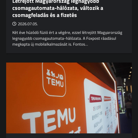
Létrejött Magyarország legnagyobb
csomagautomata-hálózata, változik a
csomagfeladás és a fizetés
2026.07.05.
Két éve húzódó fúzió ért a végére, ezzel létrejött Magyarország
legnagyobb csomagautomata-hálózata. A Foxpost ráadásul
megkapta új mobilalkalmazását is. Fontos…