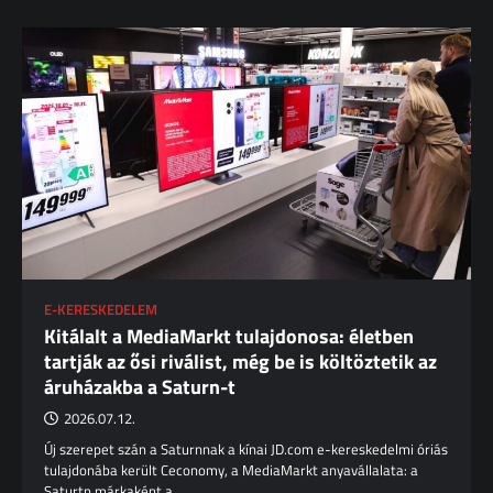
E-KERESKEDELEM
Kitálalt a MediaMarkt tulajdonosa: életben
tartják az ősi riválist, még be is költöztetik az
áruházakba a Saturn-t
2026.07.12.
Új szerepet szán a Saturnnak a kínai JD.com e-kereskedelmi óriás
tulajdonába került Ceconomy, a MediaMarkt anyavállalata: a
Saturtn márkaként a…