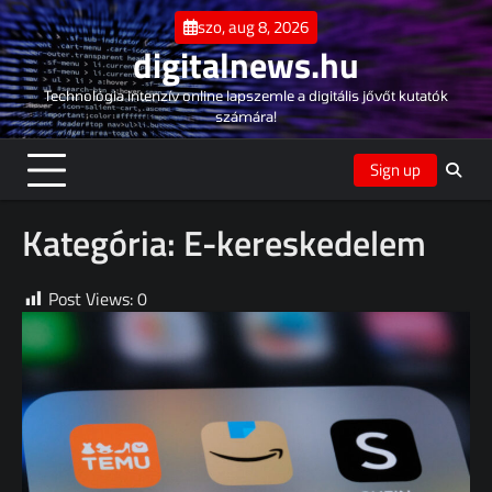
Skip
szo, aug 8, 2026
to
digitalnews.hu
content
Technológia intenzív online lapszemle a digitális jővőt kutatók
számára!
Sign up
Kategória:
E-kereskedelem
Post Views:
0