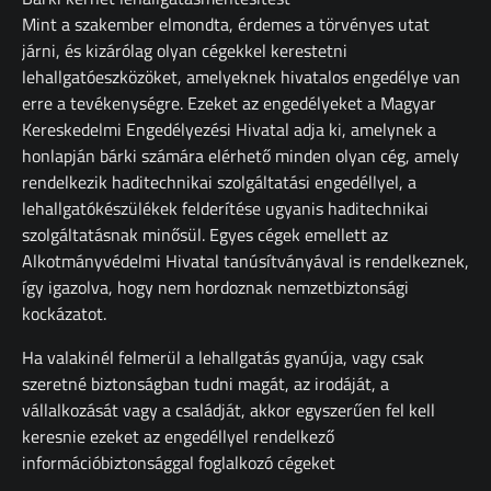
Mint a szakember elmondta, érdemes a törvényes utat
járni, és kizárólag olyan cégekkel kerestetni
lehallgatóeszközöket, amelyeknek hivatalos engedélye van
erre a tevékenységre. Ezeket az engedélyeket a Magyar
Kereskedelmi Engedélyezési Hivatal adja ki, amelynek a
honlapján bárki számára elérhető minden olyan cég, amely
rendelkezik haditechnikai szolgáltatási engedéllyel, a
lehallgatókészülékek felderítése ugyanis haditechnikai
szolgáltatásnak minősül. Egyes cégek emellett az
Alkotmányvédelmi Hivatal tanúsítványával is rendelkeznek,
így igazolva, hogy nem hordoznak nemzetbiztonsági
kockázatot.
Ha valakinél felmerül a lehallgatás gyanúja, vagy csak
szeretné biztonságban tudni magát, az irodáját, a
vállalkozását vagy a családját, akkor egyszerűen fel kell
keresnie ezeket az engedéllyel rendelkező
információbiztonsággal foglalkozó cégeket