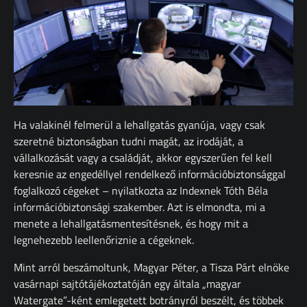
Ha valakinél felmerül a lehallgatás gyanúja, vagy csak
szeretné biztonságban tudni magát, az irodáját, a
vállalkozását vagy a családját, akkor egyszerűen fel kell
keresnie az engedéllyel rendelkező információbiztonsággal
foglalkozó cégeket – nyilatkozta az Indexnek Tóth Béla
információbiztonsági szakember. Azt is elmondta, mi a
menete a lehallgatásmentesítésnek, és hogy mit a
legnehezebb leellenőriznie a cégeknek.
Mint arról beszámoltunk, Magyar Péter, a Tisza Párt elnöke
vasárnapi sajtótájékoztatóján egy általa „magyar
Watergate”-ként emlegetett botrányról beszélt, és többek