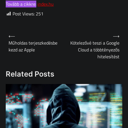
Tovább a cikkre:
index.hu
Post Views:
251
Bejegyzés
⟵
⟶
navigáció
Műholdas terjeszkedésbe
Kötelezővé teszi a Google
kezd az Apple
Cloud a többtényezős
hitelesítést
Related Posts