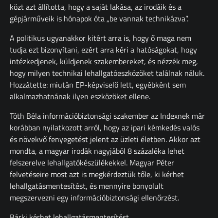
közt azt állította, hogy a saját lakása, az irodáik és a
gépjárműveik is hónapok óta „be vannak technikázva”.
A politikus ugyanakkor kitért arra is, hogy ő maga nem
tudja ezt bizonyítani, ezért arra kéri a hatóságokat, hogy
intézkedjenek, küldjenek szakembereket, és nézzék meg,
hogy milyen technikai lehallgatóeszközöket találnak náluk.
Hozzátette: miután EP-képviselő lett, egyébként sem
alkalmazhatnának ilyen eszközöket ellene.
Tóth Béla információbiztonsági szakember az Indexnek már
korábban nyilatkozott arról, hogy az ipari kémkedés valós
és növekvő fenyegetést jelent az üzleti életben. Akkor azt
mondta, a magyar irodák nagyjából 8 százaléka lehet
felszerelve lehallgatókészülékekkel. Magyar Péter
felvetéseire most azt is megkérdeztük tőle, ki kérhet
lehallgatásmentesítést, és mennyire bonyolult
megszervezni egy információbiztonsági ellenőrzést.
Bárki kérhet lehallgatásmentesítést