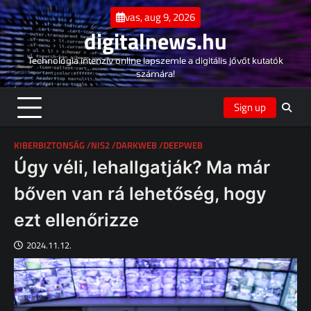
Skip
vas, aug 9, 2026
to
digitalnews.hu
content
Technológia intenzív online lapszemle a digitális jővőt kutatók
számára!
Sign up
KIBERBIZTONSÁG /NIS2 /DARKWEB /DEEPWEB
Úgy véli, lehallgatják? Ma már
bőven van rá lehetőség, hogy
ezt ellenőrizze
2024.11.12.