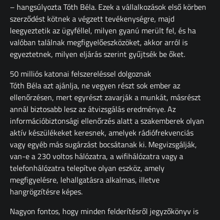
– hangsúlyozta Tóth Béla. Ezek a vállalkozások első körben
szerződést kötnek a végzett tevékenységre, majd
leegyeztetik az ügyféllel, milyen gyanú merült fel, és ha
valóban találnak megfigyelőeszközöket, akkor arról is
egyeztetnek, milyen eljárás szerint gyűjtsék be őket.
50 milliós katonai felszereléssel dolgoznak
Tóth Béla azt ajánlja, ne vegyen részt sok ember az
ellenőrzésen, mert egyrészt zavarják a munkát, másrészt
annál biztosabb lesz az átvizsgálás eredménye. Az
információbiztonsági ellenőrzés alatt a szakemberek olyan
aktív készülékeket keresnek, amelyek rádiófrekvenciás
vagy egyéb más sugárzást bocsátanak ki. Megvizsgálják,
van-e a 230 voltos hálózatra, a wifihálózatra vagy a
telefonhálózatra telepítve olyan eszköz, amely
megfigyelésre, lehallgatásra alkalmas, illetve
hangrögzítésre képes.
Nagyon fontos, hogy minden felderítésről jegyzőkönyv is