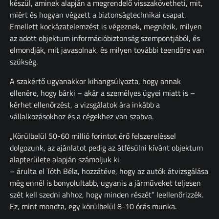
készül, aminek alapján a megrendelő visszakövetheti, mit,
miért és hogyan végzett a biztonságtechnikai csapat.
Emellett kockázatelemzést is végeznek, megnézik, milyen
az adott objektum információbiztonság szempontjából, és
elmondják, mit javasolnak, és milyen további teendőre van
szükség.
A szakértő ugyanakkor kihangsúlyozta, hogy annak
ellenére, hogy bárki – akár a személyes ügyei miatt is –
kérhet ellenőrzést, a vizsgálatok ára inkább a
vállalkozásokhoz és a cégekhez van szabva.
„Körülbelül 50-60 millió forintot érő felszereléssel
dolgozunk, az ajánlatot pedig az átfésülni kívánt objektum
alapterülete alapján számoljuk ki
– árulta el Tóth Béla, hozzátéve, hogy az autók átvizsgálása
még ennél is bonyolultabb, ugyanis a járműveket teljesen
szét kell szedni ahhoz, hogy minden részét” leellenőrizzék.
Ez, mint mondta, egy körülbelül 8-10 órás munka.