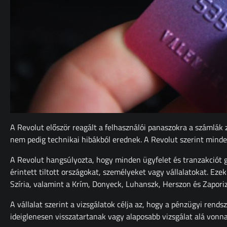
A Revolut először reagált a felhasználói panaszokra a számlák z
nem pedig technikai hibákból erednek. A Revolut szerint minden
A Revolut hangsúlyozta, hogy minden ügyfelet és tranzakciót gl
érintett tiltott országokat, személyeket vagy vállalatokat. Eze
Szíria, valamint a Krím, Donyeck, Luhanszk, Herszon és Zaporiz
A vállalat szerint a vizsgálatok célja az, hogy a pénzügyi rend
ideiglenesen visszatartanak vagy alaposabb vizsgálat alá vonna