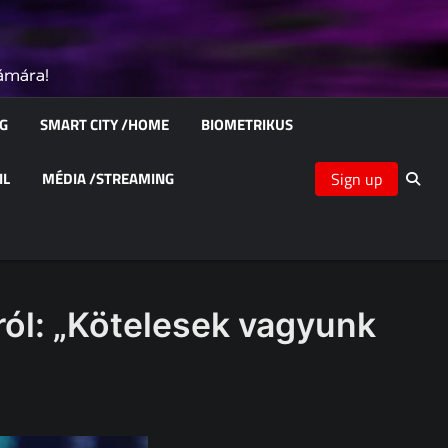
zámára!
ÁG
SMART CITY /HOME
BIOMETRIKUS
IL
MÉDIA /STREAMING
Sign up
ról: „Kötelesek vagyunk