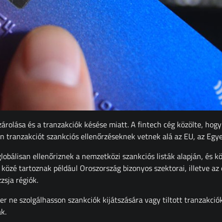
árolása és a tranzakciók késése miatt. A fintech cég közölte, hogy 
 tranzakciót szankciós ellenőrzéseknek vetnek alá az EU, az Egyes
obálisan ellenőriznek a nemzetközi szankciós listák alapján, és kö
k közé tartoznak például Oroszország bizonyos szektorai, illetve az
zsja régiók.
szer ne szolgálhasson szankciók kijátszására vagy tiltott tranzakci
k.