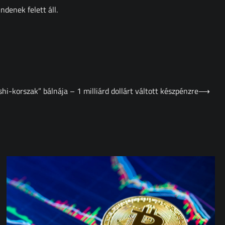
denek felett áll.
i-korszak” bálnája – 1 milliárd dollárt váltott készpénzre
⟶