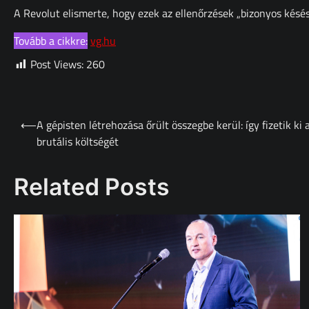
A Revolut elismerte, hogy ezek az ellenőrzések „bizonyos késé
Tovább a cikkre:
vg.hu
Post Views:
260
Bejegyzés
⟵
A gépisten létrehozása őrült összegbe kerül: így fizetik k
navigáció
brutális költségét
Related Posts