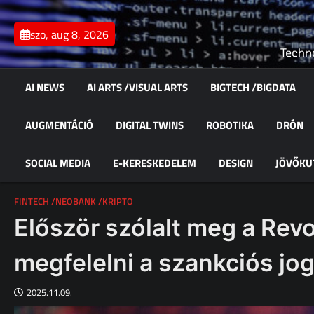
Skip
to
szo, aug 8, 2026
content
Techno
AI NEWS
AI ARTS /VISUAL ARTS
BIGTECH /BIGDATA
AUGMENTÁCIÓ
DIGITAL TWINS
ROBOTIKA
DRÓN
SOCIAL MEDIA
E-KERESKEDELEM
DESIGN
JÖVŐKU
FINTECH /NEOBANK /KRIPTO
Először szólalt meg a Rev
megfelelni a szankciós jo
2025.11.09.