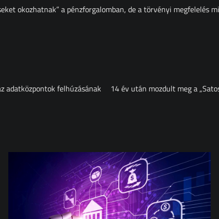
seket okozhatnak” a pénzforgalomban, de a törvényi megfelelés min
i az adatközpontok felhúzásának
14 év után mozdult meg a „Satosh