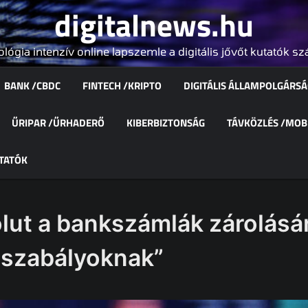
digitalnews.hu
lógia intenzív online lapszemle a digitális jővőt kutatók s
BANK /CBDC
FINTECH /KRIPTO
DIGITÁLIS ÁLLAMPOLGÁRS
ŰRIPAR /ŰRHADERŐ
KIBERBIZTONSÁG
TÁVKÖZLÉS /MOB
TATÓK
olut a bankszámlák zárolásá
gszabályoknak”