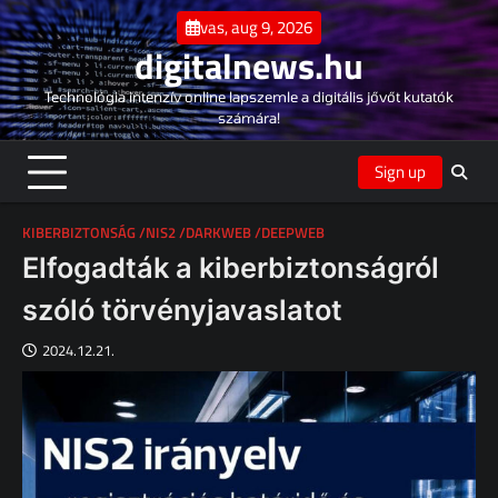
Skip
vas, aug 9, 2026
to
digitalnews.hu
content
Technológia intenzív online lapszemle a digitális jővőt kutatók
számára!
Sign up
KIBERBIZTONSÁG /NIS2 /DARKWEB /DEEPWEB
Elfogadták a kiberbiztonságról
szóló törvényjavaslatot
2024.12.21.