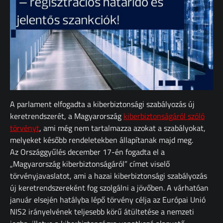
A parlament elfogadta a kiberbiztonsági szabályozás új
keretrendszerét, a Magyarország
kiberbiztonságáról szóló
törvényt
, ami még nem tartalmazza azokat a szabályokat,
melyeket később rendeletekben állapítanak majd meg.
Az Országgyűlés december 17-én fogadta el a
„Magyarország kiberbiztonságáról” címet viselő
törvényjavaslatot, ami a hazai kiberbiztonsági szabályozás
új keretrendszereként fog szolgálni a jövőben. A várhatóan
január elsején hatályba lépő törvény célja az Európai Unió
NIS2 irányelvének teljesebb körű átültetése a nemzeti