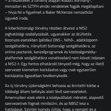
– a részleteket a törvény alapján kiadott kormány-,
miniszteri és SZTFH elnöki rendeletek fogják megállapítani
– hívja fel a figyelmet a Baker McKenzie nemzetközi
ügyvédi iroda.
A kiberbiztonsági törvény részben átveszi a NIS2
joghatósági szabályozását, ugyanakkor az átültetés
bizonyos esetekben (például DNS-, felhő-, adatközpont-
szolgáltatókra, irányított biztonsági szolgáltatókra, az
online piacterek, keresőprogramok és közösségimédia-
platformok szolgáltatóira vonatkozóan) nem követi teljesen
a NIS2-t. Egy fontos elhatároló tényező még, hogy az illető
szervezet kiemelten kockázatos vagy csak egyszerűen
kockázatos ágazatban tevékenykedik.
Az új törvény újdonságként behozza az érintetti körbe a
többségi állami befolyás alatt lévő szervezeteket.
Amennyiben ezek elérik a középvállalati méretet, alapvető
szervezetnek fognak minősülni, és az NBSZ lesz a
hatóságuk. Szintén komoly újítás, hogy a nemzeti és a