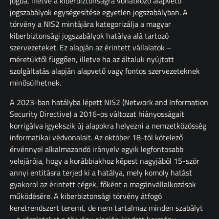
jogba, illetve a kiberbiztonságra vonatkozó alapvető
jogszabályok egységesítése egyetlen jogszabályban. A
törvény a NIS2 mintájára kategorizálja a magyar
kiberbiztonsági jogszabályok hatálya alá tartozó
szervezeteket. Ez alapján az érintett vállalatok –
méretüktől függően, illetve ha az általuk nyújtott
szolgáltatás alapján alapvető vagy fontos szervezeteknek
minősülhetnek.
A 2023-ban hatályba lépett NIS2 (Network and Information
Security Directive) a 2016-os változat hiányosságait
korrigálva igyekszik új alapokra helyezni a nemzetközösség
informatikai védvonalait. Az október 18-tól kötelező
érvénnyel alkalmazandó irányelv egyik legfontosabb
velejárója, hogy a korábbiakhoz képest nagyjából 15-ször
annyi entitásra terjed ki a hatálya, mely komoly hatást
gyakorol az érintett cégek, főként a magánvállalkozások
működésére. A kiberbiztonsági törvény átfogó
keretrendszert teremt, de nem tartalmaz minden szabályt