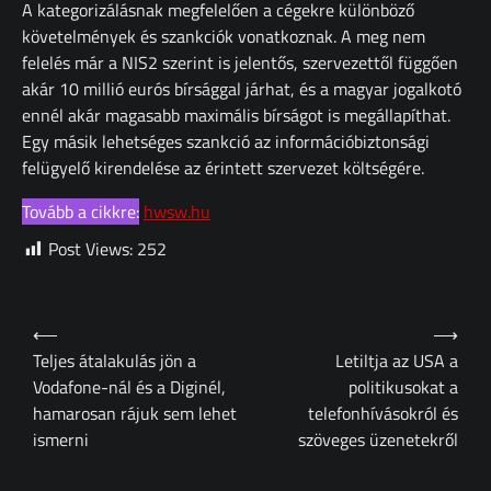
A kategorizálásnak megfelelően a cégekre különböző
követelmények és szankciók vonatkoznak. A meg nem
felelés már a NIS2 szerint is jelentős, szervezettől függően
akár 10 millió eurós bírsággal járhat, és a magyar jogalkotó
ennél akár magasabb maximális bírságot is megállapíthat.
Egy másik lehetséges szankció az információbiztonsági
felügyelő kirendelése az érintett szervezet költségére.
Tovább a cikkre:
hwsw.hu
Post Views:
252
Bejegyzés
⟵
⟶
navigáció
Teljes átalakulás jön a
Letiltja az USA a
Vodafone-nál és a Diginél,
politikusokat a
hamarosan rájuk sem lehet
telefonhívásokról és
ismerni
szöveges üzenetekről