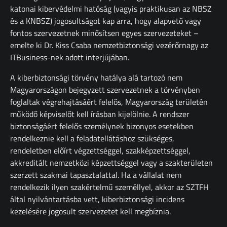
katonai kibervédelmi hatóság (vagyis praktikusan az NBSZ
és a KNBSZ) jogosultságot kap arra, hogy alapvető vagy
fontos szervezetnek minősítsen egyes szervezeteket –
emelte ki Dr. Kiss Csaba nemzetbiztonsági vezérőrnagy az
ITBusiness-nek adott interjújában.
A kiberbiztonsági törvény hatálya alá tartozó nem
Magyarországon bejegyzett szervezetnek a törvényben
foglaltak végrehajtásáért felelős, Magyarország területén
működő képviselőt kell írásban kijelölnie. A rendszer
biztonságáért felelős személynek bizonyos esetekben
rendelkeznie kell a feladatellátáshoz szükséges,
rendeletben előírt végzettséggel, szakképzettséggel,
akkreditált nemzetközi képzettséggel vagy a szakterületen
szerzett szakmai tapasztalattal. Ha a vállalat nem
rendelkezik ilyen szakértelmű személlyel, akkor az SZTFH
által nyilvántartásba vett, kiberbiztonsági incidens
kezelésére jogosult szervezetet kell megbíznia.