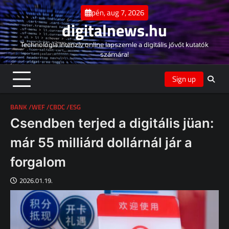
Skip
pén, aug 7, 2026
to
digitalnews.hu
content
Technológia intenzív online lapszemle a digitális jővőt kutatók
számára!
Sign up
BANK /WEF /CBDC /ESG
Csendben terjed a digitális jüan:
már 55 milliárd dollárnál jár a
forgalom
2026.01.19.