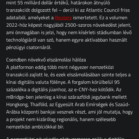
mint 55 milliárd dollár értékű, határokon átnyúló
tranzakciót dolgozott fel – derül ki az Atlantic Council friss
adataiból, amelyeket a
Reuters
ismertetett. Ez a volumen
2022-höz képest nagyjából 2500-szoros növekedést jelent,
ami önmagában is jelzi, hogy nem kísérleti stádiumban lévő
technológiáról van szó, hanem egyre aktívabban használt
pénzügyi csatornáról.
Csendben növekvő elszámolási hálóza
A platformon eddig több mint négyezer nemzetközi
tranzakció zajlott le, és ezek elszámolásában szinte teljes a
kínai digitális valuta fölénye. A forgalom körülbelül 95
százaléka a digitális jüanhoz, az e-CNY-hez kötődik. Az
mBridge-ben jelenleg a kínai szárazföldi jegybank mellett
Hongkong, Thaiföld, az Egyesült Arab Emírségek és Szaúd-
Arábia központi bankjai vesznek részt, ami jól mutatja, hogy
a projekt nem kizárólag regionális, hanem szélesebb
nemzetközi ambíciókkal bír.