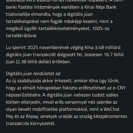
banki fizetési intézmények esetében a Kínai Népi Bank
tisztviselője elmondta, hogy a digitális jüan
tartalékalapokat nem fogják másképp kezelni, mint a
meglévő ügyfél-tartalékkövetelményeket, 100%-os
tartalékrátával.
Lu szerint 2025 novemberének végéig Kína 3,48 milliárd
digitális jüan tranzakciót dolgozott fel, összesen 16,7 billió
jüan (2,38 billió dollár) értékben.
Digitális jüan lendületet ad
Az új szabályozás akkor érkezett, amikor Kína úgy tűnik,
hogy az elmúlt hónapokban fokozta erőfeszítéseit az e-CNY
népszerűsítésére. A digitális jüan nehezen tudott széles
körben elterjedni, mivel erős versennyel néz szembe az
olyan bevett mobilfizetési platformokkal, mint a WeChat
Pay és az Alipay, amelyek uralják az ország készpénzmentes
tranzakciós környezetét.