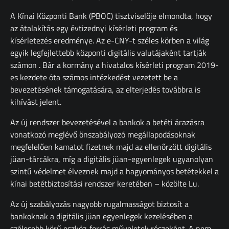
A Kínai Központi Bank (PBOC) tisztviselője elmondta, hogy
az átalakítás egy évtizednyi kísérleti program és
kísérletezés eredménye. Az e-CNY-t széles körben a világ
egyik legfejlettebb központi digitális valutájaként tartják
számon . Bár a kormány a hivatalos kísérleti program 2019-
es kezdete óta számos intézkedést vezetett be a
bevezetésének támogatására, az elterjedés továbbra is
kihívást jelent.
Az új rendszer bevezetésével a bankok a betéti árazásra
vonatkozó meglévő önszabályozó megállapodásoknak
megfelelően kamatot fizetnek majd az ellenőrzött digitális
jüan-tárcákra, míg a digitális jüan-egyenlegek ugyanolyan
szintű védelmet élveznek majd a hagyományos betétekkel a
kínai betétbiztosítási rendszer keretében – közölte Lu.
Az új szabályozás nagyobb rugalmasságot biztosít a
bankoknak a digitális jüan egyenlegek kezelésében a
szélesebb körű eszköz-forrás műveletek részeként. A nem