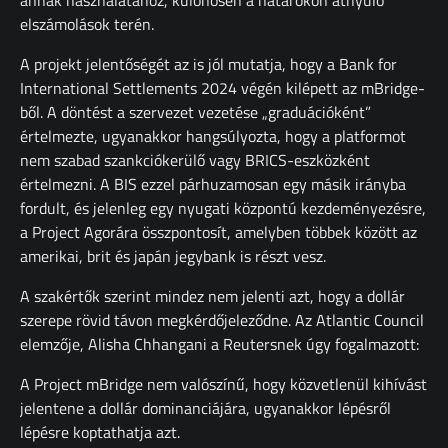
annak használatához, különösen a határokon átnyúló
elszámolások terén.
A projekt jelentőségét az is jól mutatja, hogy a Bank for
International Settlements 2024 végén kilépett az mBridge-
ből. A döntést a szervezet vezetése „graduációként”
értelmezte, ugyanakkor hangsúlyozta, hogy a platformot
nem szabad szankciókerülő vagy BRICS-eszközként
értelmezni. A BIS ezzel párhuzamosan egy másik irányba
fordult, és jelenleg egy nyugati központú kezdeményezésre,
a Project Agorára összpontosít, amelyben többek között az
amerikai, brit és japán jegybank is részt vesz.
A szakértők szerint mindez nem jelenti azt, hogy a dollár
szerepe rövid távon megkérdőjeleződne. Az Atlantic Council
elemzője, Alisha Chhangani a Reutersnek úgy fogalmazott:
A Project mBridge nem valószínű, hogy közvetlenül kihívást
jelentene a dollár dominanciájára, ugyanakkor lépésről
lépésre koptathatja azt.