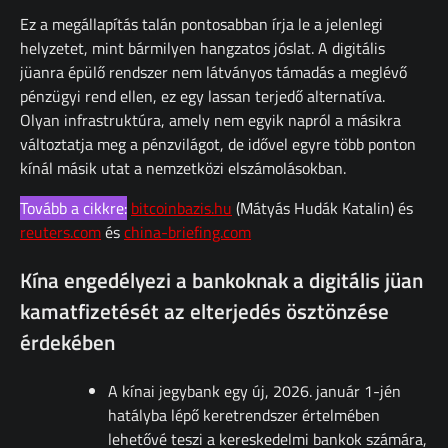
Ez a megállapítás talán pontosabban írja le a jelenlegi
helyzetet, mint bármilyen hangzatos jóslat. A digitális
jüanra épülő rendszer nem látványos támadás a meglévő
pénzügyi rend ellen, ez egy lassan terjedő alternatíva.
Olyan infrastruktúra, amely nem egyik napról a másikra
változtatja meg a pénzvilágot, de idővel egyre több ponton
kínál másik utat a nemzetközi elszámolásokban.
Tovább a cikkre:
bitcoinbazis.hu
(Mátyás Hudák Katalin) és
reuters.com
és
china-briefing.com
Kína engedélyezi a bankoknak a digitális jüan
kamatfizetését az elterjedés ösztönzése
érdekében
A kínai jegybank egy új, 2026. január 1-jén
hatályba lépő keretrendszer értelmében
lehetővé teszi a kereskedelmi bankok számára,