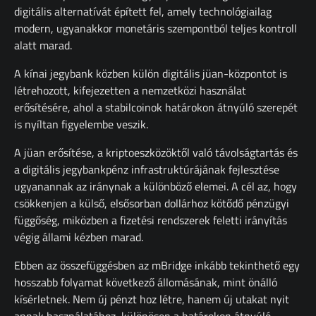
digitális alternatívát épített fel, amely technológiailag
modern, ugyanakkor monetáris szempontból teljes kontroll
alatt marad.
A kínai jegybank közben külön digitális jüan-központot is
létrehozott, kifejezetten a nemzetközi használat
erősítésére, ahol a stabilcoinok határokon átnyúló szerepét
is nyíltan figyelembe veszik.
A jüan erősítése, a kriptoeszközöktől való távolságtartás és
a digitális jegybankpénz infrastruktúrájának fejlesztése
ugyanannak az iránynak a különböző elemei. A cél az, hogy
csökkenjen a külső, elsősorban dollárhoz kötődő pénzügyi
függőség, miközben a fizetési rendszerek feletti irányítás
végig állami kézben marad.
Ebben az összefüggésben az mBridge inkább tekinthető egy
hosszabb folyamat következő állomásának, mint önálló
kísérletnek. Nem új pénzt hoz létre, hanem új utakat nyit