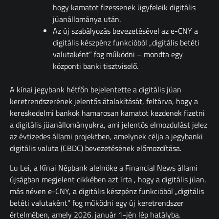
hogy kamatot fizessenek ügyfeleik digitális
jüanállománya után.
Az új szabályozás bevezetésével az e-CNY a
digitális készpénz funkcióból „digitális betéti
valutaként” fog működni – mondta egy
központi banki tisztviselő.
A kínai jegybank hétfőn bejelentette a digitális jüan
keretrendszerének jelentős átalakítását, feltárva, hogy a
kereskedelmi bankok hamarosan kamatot kezdenek fizetni
a digitális jüanállományukra, ami jelentős elmozdulást jelez
az évtizedes állami projektben, amelynek célja a jegybanki
digitális valuta (CBDC) bevezetésének előmozdítása.
Lu Lei, a Kínai Népbank alelnöke a Financial News állami
újságban megjelent cikkében azt írta , hogy a digitális jüan,
más néven e-CNY, a digitális készpénz funkcióból „digitális
betéti valutaként” fog működni egy új keretrendszer
értelmében, amely 2026. január 1-jén lép hatályba.