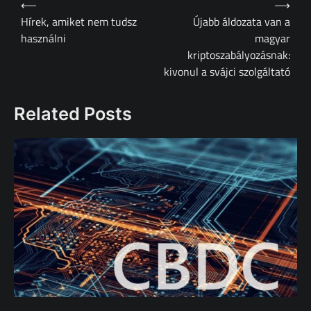
⟵
⟶
navigáció
Hírek, amiket nem tudsz
Újabb áldozata van a
használni
magyar
kriptoszabályozásnak:
kivonul a svájci szolgáltató
Related Posts