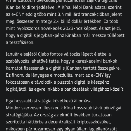
A nemzetközi növekedés párhuzamosan zajlik a digitális
jüan belföldi terjedésével. A Kínai Népi Bank adatai szerint
az e-CNY eddig több mint 3,4 milliárd tranzakcióban jelent
meg, összesen mintegy 2,4 billió dollár értékben. Ez több
mint nyolcszoros növekedés 2023-hoz képest, és azt jelzi,
hogy a digitális jegybankpénz Kínában már messze túllépett
a tesztfázison.
Január elsejétől újabb fontos változás lépett életbe: a
szabályozás lehetővé tette, hogy a kereskedelmi bankok
kamatot fizessenek a digitális jüanban tartott összegekre.
Ez finom, de lényeges elmozdulás, mert az e-CNY így
fokozatosan eltávolodik a pusztán digitális készpénz
logikájától, és egyre inkább a bankbetétek világához közelít.
Egy hosszabb stratégia következő állomása
Mindez szervesen illeszkedik Kína hosszabb távú pénzügyi
stratégiájába. Az ország az elmúlt években tudatosan
szorította háttérbe a decentralizált kriptoeszközöket,
miközben párhuzamosan egy olyan államilag ellenőrzött