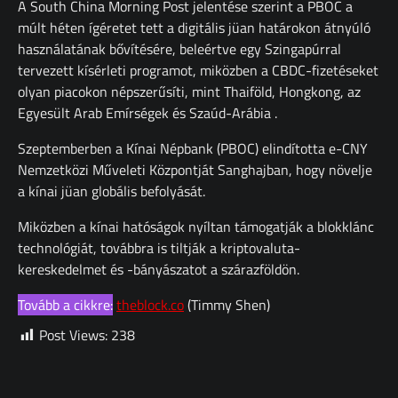
A South China Morning Post jelentése szerint a PBOC a
múlt héten ígéretet tett a digitális jüan határokon átnyúló
használatának bővítésére, beleértve egy Szingapúrral
tervezett kísérleti programot, miközben a CBDC-fizetéseket
olyan piacokon népszerűsíti, mint Thaiföld, Hongkong, az
Egyesült Arab Emírségek és Szaúd-Arábia .
Szeptemberben a Kínai Népbank (PBOC) elindította e-CNY
Nemzetközi Műveleti Központját Sanghajban, hogy növelje
a kínai jüan globális befolyását.
Miközben a kínai hatóságok nyíltan támogatják a blokklánc
technológiát, továbbra is tiltják a kriptovaluta-
kereskedelmet és -bányászatot a szárazföldön.
Tovább a cikkre:
theblock.co
(Timmy Shen)
Post Views:
238
Bejegyzés